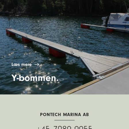
Læs mere
Y-bommen.
PONTECH MARINA AB