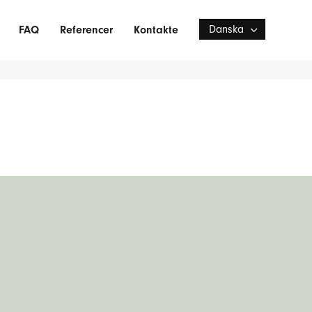
Danska
FAQ
Referencer
Kontakte
Deutsch
English
Norska
Polski
Svenska