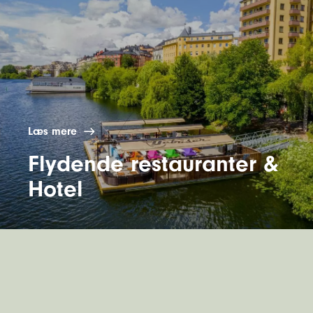
Læs mere
Flydende restauranter &
Hotel