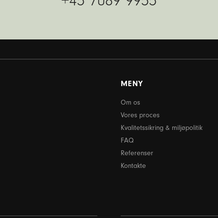
+45 7089 9955
MENY
Om os
Vores proces
Kvalitetssikring & miljøpolitik
FAQ
Referenser
Kontakte