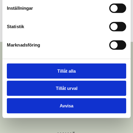
Inställningar
Vad kostar en flytbrygga?
Statistik
Marknadsföring
STOCKHOLM
Tillåt alla
08-403 05 900
Tillåt urval
GÖTEBORG
Avvisa
031-361 40 30