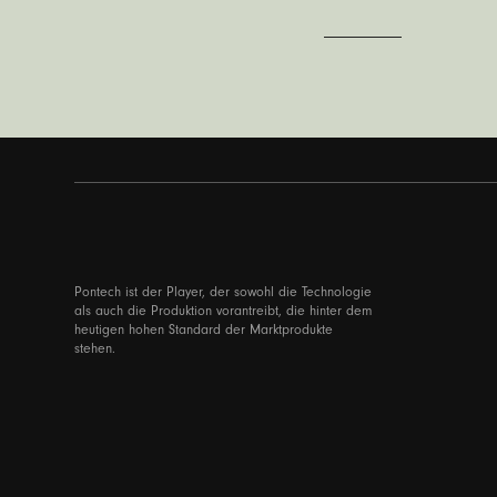
Pontech ist der Player, der sowohl die Technologie
als auch die Produktion vorantreibt, die hinter dem
heutigen hohen Standard der Marktprodukte
stehen.