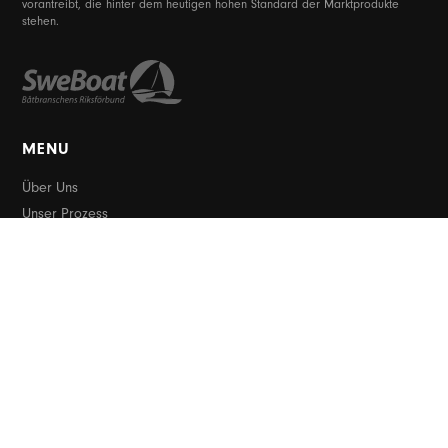
vorantreibt, die hinter dem heutigen hohen Standard der Marktprodukte
stehen.
MENU
Über Uns
Unser Prozess
Qualitätssicherung & Umweltpolitik
FAQ
Referenzen
Kontakt
PRODUKTE
Schwimmstege aus Beton
Betonschwimmer