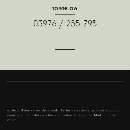
TORGELOW
03976 / 255 795
Pontech ist der Player, der sowohl die Technologie als auch die Produktion
vorantreibt, die hinter dem heutigen hohen Standard der Marktprodukte
stehen.