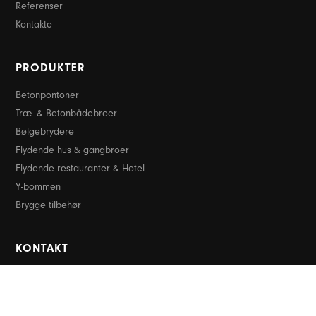
Referenser
Kontakte
PRODUKTER
Betonpontoner
Træ- & Betonbådebroer
Bølgebrydere
Flydende hus & gangbroer
Flydende restauranter & Hotel
Y-bommen
Brygge tilbehør
KONTAKT
+45 7089 9955
info@pontech.dk