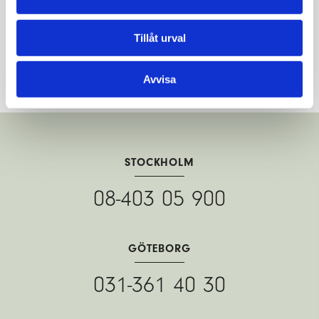
tillsammans.
Tillåt urval
Boka ett möte
Läs mer om oss
Avvisa
STOCKHOLM
08-403 05 900
GÖTEBORG
031-361 40 30