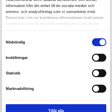
information från din enhet till de sociala medier och
annons- och analysföretag som vi samarbetar med.
Dessa kan i sin tur kombinera informationen med annan
information som du har tillhandahållit eller som de har
samlat in när du har använt deras tjänster.
Samtyckesval
Nödvändig
Inställningar
Statistik
Är du redo att börja
bygga din vision?
Marknadsföring
Vi hjälper dig skapa unika flytande lösningar, från idé
till färdigt projekt. Hör av dig, så tar vi nästa steg
Tillåt alla