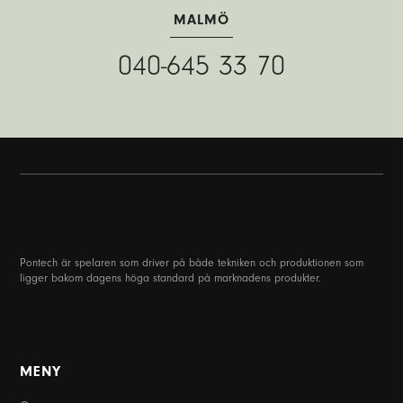
MALMÖ
040-645 33 70
Pontech är spelaren som driver på både tekniken och produktionen som
ligger bakom dagens höga standard på marknadens produkter.
MENY