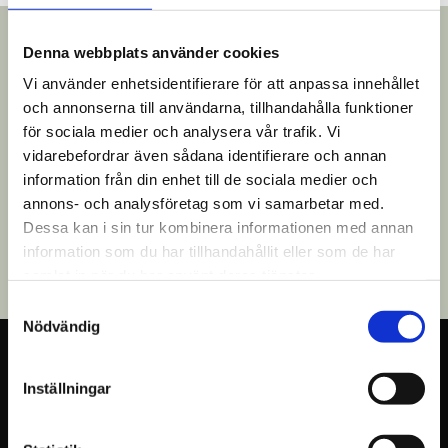
Denna webbplats använder cookies
Vi använder enhetsidentifierare för att anpassa innehållet
och annonserna till användarna, tillhandahålla funktioner
för sociala medier och analysera vår trafik. Vi
vidarebefordrar även sådana identifierare och annan
Kontakta oss
information från din enhet till de sociala medier och
annons- och analysföretag som vi samarbetar med.
Har du frågor eller
Dessa kan i sin tur kombinera informationen med annan
funderingar?
information som du har tillhandahållit eller som de har
samlat in när du har använt deras tjänster.
Samtyckesval
Nödvändig
Inställningar