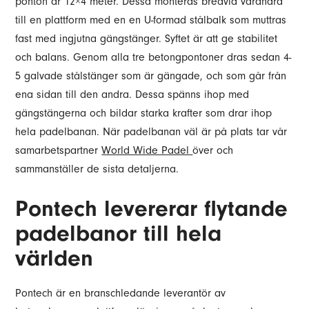
ponton är 12×4 meter. Dessa monteras bredvid varandra
till en plattform med en en U-formad stålbalk som muttras
fast med ingjutna gängstänger. Syftet är att ge stabilitet
och balans. Genom alla tre betongpontoner dras sedan 4-
5 galvade stålstänger som är gängade, och som går från
ena sidan till den andra. Dessa spänns ihop med
gängstängerna och bildar starka krafter som drar ihop
hela padelbanan. När padelbanan väl är på plats tar vår
samarbetspartner
World Wide Padel
över och
sammanställer de sista detaljerna.
Pontech levererar flytande
padelbanor till hela
världen
Pontech är en branschledande leverantör av