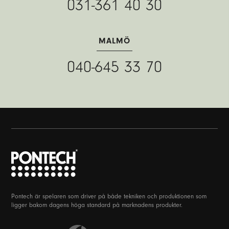
031-361 40 30
MALMÖ
040-645 33 70
Pontech är spelaren som driver på både tekniken och produktionen som
ligger bakom dagens höga standard på marknadens produkter.