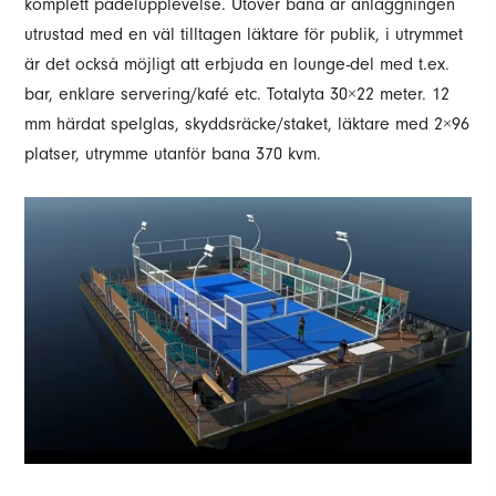
komplett padelupplevelse. Utöver bana är anläggningen
utrustad med en väl tilltagen läktare för publik, i utrymmet
är det också möjligt att erbjuda en lounge-del med t.ex.
bar, enklare servering/kafé etc. Totalyta 30×22 meter. 12
mm härdat spelglas, skyddsräcke/staket, läktare med 2×96
platser, utrymme utanför bana 370 kvm.