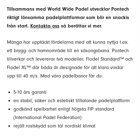
Tillsammans med World Wide Padel utvecklar Pontech
riktigt lönsamma padelplattformar som blir en snackis
från start.
Kontakta oss
så berättar vi mer.
Många har upptäckt fördelarna med att kunna nyttja t.ex.
ett brygg- och hamnområde till en säsongsbana. Pontech
tillverkar och levererar två modeller, Flodel Standard™ och
Flodel XL™ där båda är designade för att klara vindar
upp till 40 m/s. Med våra padelbanor får du:
5-10 års garanti
en stabil, säker och estetiskt tilltalande padelplattform
godkänd spelbarhet enligt högsta FIP standard
(International Padel Federation)
rejält rostskydd som tål nordiskt klimat