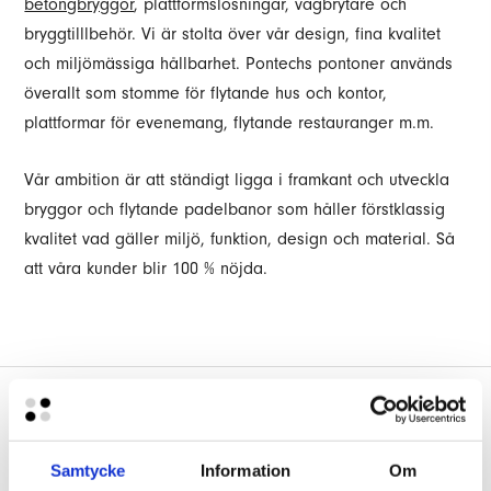
betongbryggor
, plattformslösningar, vågbrytare och
bryggtilllbehör. Vi är stolta över vår design, fina kvalitet
och miljömässiga hållbarhet. Pontechs pontoner används
överallt som stomme för flytande hus och kontor,
plattformar för evenemang, flytande restauranger m.m.
Vår ambition är att ständigt ligga i framkant och utveckla
bryggor och flytande padelbanor som håller förstklassig
kvalitet vad gäller miljö, funktion, design och material. Så
att våra kunder blir 100 % nöjda.
Broschyr Padel Flodel - pdf
Här kan ni ladda ner produktblad i pdf-format med all
nödvändig information om den här produkten.
Samtycke
Information
Om