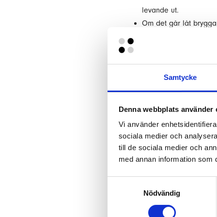
levande ut.
Om det går låt brygga
Rengöring 
Att underhålla trädelen 
Samtycke
en molnig dag, tidig morg
Denna webbplats använder 
Börja med att ta bort 
Vi använder enhetsidentifierar
Använd en högtryckstvät
sociala medier och analysera 
Ta hjälp av en mjuk bor
till de sociala medier och a
Det är bra att blöta ne
med annan information som du 
dag.
Använd någon form av m
Samtyckesval
Låt det verka så smut
Nödvändig
Skrubba försiktigt med