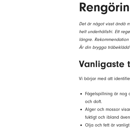
Rengörin
Det är något visst ändå 
helt underhållsfri. Ett r
längre. Rekommendation är
Är din brygga träbeklädd
Vanligaste 
Vi börjar med att identif
Fågelspillning är nog
och doft.
Alger och mossor visar
fuktigt och ibland äve
Olja och fett är vanli