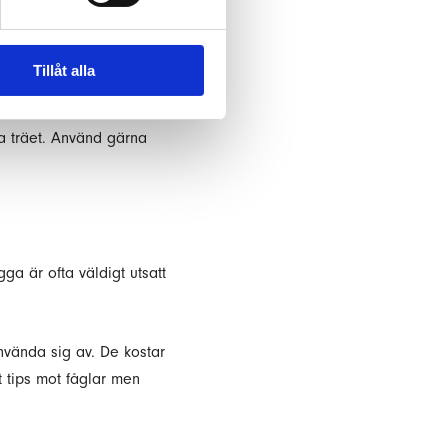
t avstånd från ytan, ca 30
använd bara en enkel
Tillåt alla
ra träet. Använd gärna
ga är ofta väldigt utsatt
nvända sig av. De kostar
t tips mot fåglar men