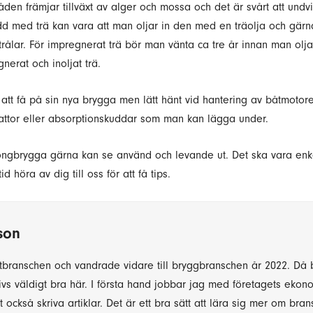
den främjar tillväxt av alger och mossa och det är svårt att undvi
dd med trä kan vara att man oljar in den med en träolja och gär
ålar. För impregnerat trä bör man vänta ca tre år innan man oljar
gnerat och inoljat trä.
gt att få på sin nya brygga men lätt hänt vid hantering av båtmoto
llmattor eller absorptionskuddar som man kan lägga under.
ngbrygga gärna kan se använd och levande ut. Det ska vara enke
 höra av dig till oss för att få tips.
son
åtbranschen och vandrade vidare till bryggbranschen år 2022. Då 
ivs väldigt bra här. I första hand jobbar jag med företagets ekon
 också skriva artiklar. Det är ett bra sätt att lära sig mer om br