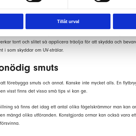
sinställning på din högtryckstvätt och håll munstycket på ett säker
else också för att undvika koncentrerat tryck på ett ställe. Eller 
Tillåt urval
öljer så du får bort allt rengöringsmedel.
t innan du applicerar någon form av skyddande behandling.
rkar torrt och slitet så applicera träolja för att skydda och beva
t i som skyddar om UV-strålar.
onödig smuts
tt förebygga smuts och annat. Kanske inte mycket alls. En flytbryg
en visst finns det vissa små tips vi kan ge.
llning så finns det idag ett antal olika fågelskrämmor man kan a
i en mängd olika utföranden. Konstgjorda ormar kan också vara et
försvinna.