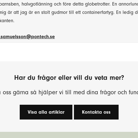
 barnsben, halvgotlänning och före detta globetrotter. En annorlun
g är att jag är en stolt gudmor till ett containerfartyg. En ledig
kanten.
.samuelsson@pontech.se
Har du frågor eller vill du veta mer?
 oss gärna så hjälper vi till med dina frågor och fun
Visa alla artiklar
Kontakta oss