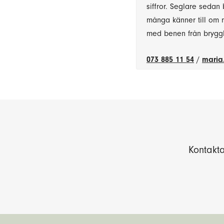
siffror. Seglare sedan
många känner till om mi
med benen från brygg
073 885 11 54
/
maria
Kontakta