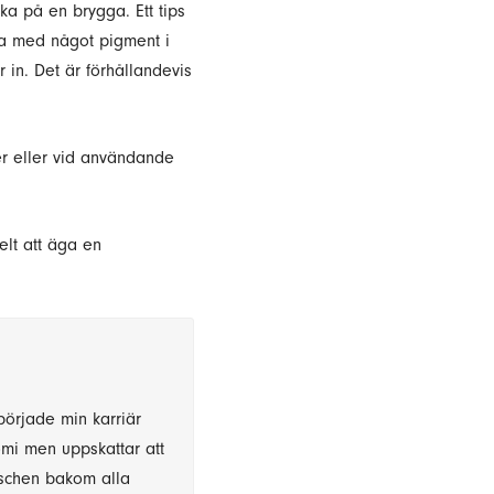
ka på en brygga. Ett tips
na med något pigment i
 in. Det är förhållandevis
rer eller vid användande
lt att äga en
började min karriär
omi men uppskattar att
anschen bakom alla