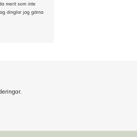
da merit som inte
 dag dinglar jag gärna
deringar.