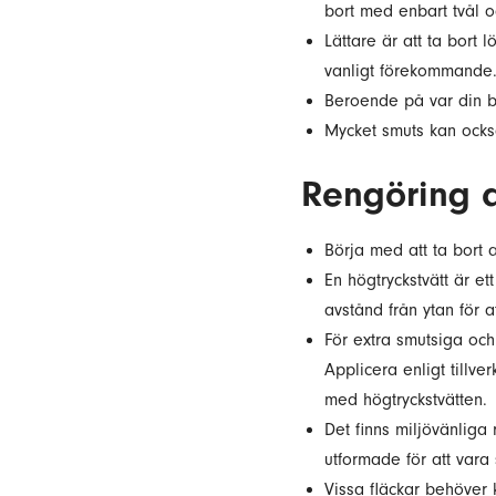
bort med enbart tvål o
Lättare är att ta bort
vanligt förekommande
Beroende på var din br
Mycket smuts kan ocks
Rengöring 
Börja med att ta bort 
En högtryckstvätt är et
avstånd från ytan för a
För extra smutsiga oc
Applicera enligt tillv
med högtryckstvätten.
Det finns miljövänliga
utformade för att var
Vissa fläckar behöver