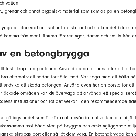
ch vatten.
 löv, grenar och annat organiskt material som samlas på en beton
.
ygga är placerad och vattnet kanske är hårt så kan det bildas en
å komma från mer luftburna föroreningar, damm och smuts från o
av en betongbrygga
allt löst skräp från pontonen. Använd gärna en borste för att få bo
t bra alternativ att sedan fortsätta med. Var noga med att hålla hö
tt undvika att skada betongen. Använd även här en borste för att hj
h fläckade områden kan du överväga att använda ett specialiser
erkarens instruktioner och låt det verkar i den rekommenderade tid
 rengöringsmedel som är säkra att använda runt vatten och miljö.
a skonsamma mot både ytan på bryggan och omkringliggande milj
 kanske skrapas bort eller så låt dem vara. En betongbrygga kan