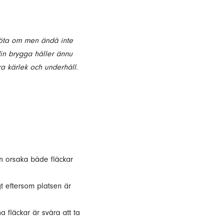
sköta om men ändå inte
din brygga håller ännu
a kärlek och underhåll.
n orsaka både fläckar
t eftersom platsen är
 fläckar är svåra att ta