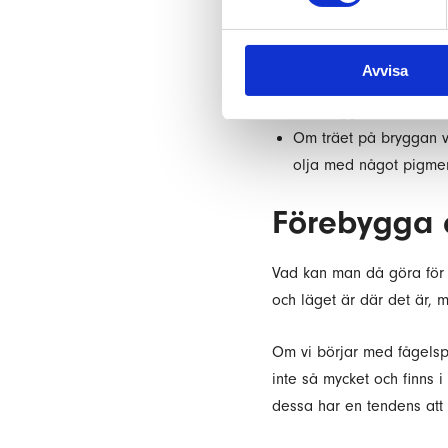
Skölj bort med lågtryck
– 40 cm. Håll det i rör
vattenslang.
Avvisa
Var noggrann när du sk
Låt bryggan torka hel
Om träet på bryggan ve
olja med något pigmen
Förebygga 
Vad kan man då göra för a
och läget är där det är, m
Om vi börjar med fågelspi
inte så mycket och finns 
dessa har en tendens att 