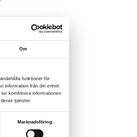
 är att utföra rengöringen
Om
r snabbt.
re.
andahålla funktioner för
n information från din enhet
 tur kombinera informationen
nabbt, särskilt en solig
deras tjänster.
Marknadsföring