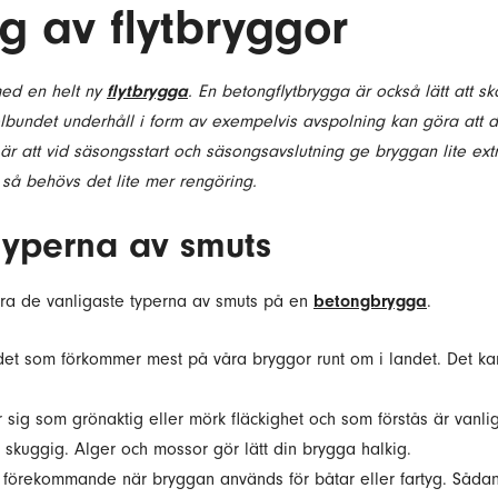
g av flytbryggor
med en helt ny
flytbrygga
. En betongflytbrygga är också lätt att 
egelbundet underhåll i form av exempelvis avspolning kan göra att 
 att vid säsongsstart och säsongsavslutning ge bryggan lite extr
 så behövs det lite mer rengöring.
typerna av smuts
iera de vanligaste typerna av smuts på en
betongbrygga
.
 det som förkommer mest på våra bryggor runt om i landet. Det ka
 sig som grönaktig eller mörk fläckighet och som förstås är vanlig
n skuggig. Alger och mossor gör lätt din brygga halkig.
gt förekommande när bryggan används för båtar eller fartyg. Sådana