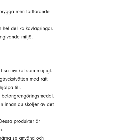
gbrygga men fortfarande
 hel del kalkavlagringar.
mgivande miljö.
rt så mycket som möjligt.
gtryckstvätten med rätt
älpa till.
at betongrengöringsmedel.
en innan du sköljer av det
 Dessa produkter är
ö.
 gärna se använd och