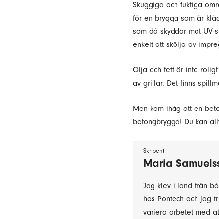
Skuggiga och fuktiga områ
för en brygga som är klä
som då skyddar mot UV-str
enkelt att skölja av impre
Olja och fett är inte roli
av grillar. Det finns spi
Men kom ihåg att en beto
betongbrygga! Du kan alltid
Skribent
Maria Samuels
Jag klev i land från b
hos Pontech och jag tr
variera arbetet med att