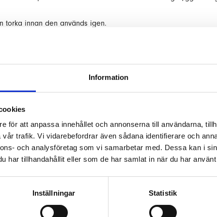
n torka innan den används igen.
av en träbetongbrygga
på en
träbetongbrygga
är lite som att underhålla en träaltan. Tips
Information
on eller på kvällen för att undvika att rengöringsmedlet torkar fö
cookies
allt löst skräp med exempelvis en borste eller kanske en lövblåsa
e för att anpassa innehållet och annonserna till användarna, tillh
t med låg trycksinställning så det inte blir fläckar i träet.
vår trafik. Vi vidarebefordrar även sådana identifierare och anna
ste eller skurborste.
nnons- och analysföretag som vi samarbetar med. Dessa kan i sin
r bryggan ordentligt så att inte rengöringsmedlet absorberas för s
har tillhandahållit eller som de har samlat in när du har använt 
iljövänligt trärengöringsmedel och följ instruktionerna.
s och mögel hinner lösas upp.
Inställningar
Statistik
 mjuk borste så du inte skadar träet.