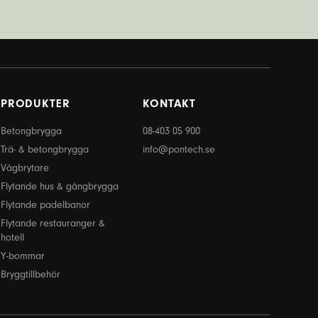
PRODUKTER
KONTAKT
Betongbrygga
08-403 05 900
Trä- & betongbrygga
info@pontech.se
Vågbrytare
Flytande hus & gångbrygga
Flytande padelbanor
Flytande restauranger &
hotell
Y-bommar
Bryggtillbehör