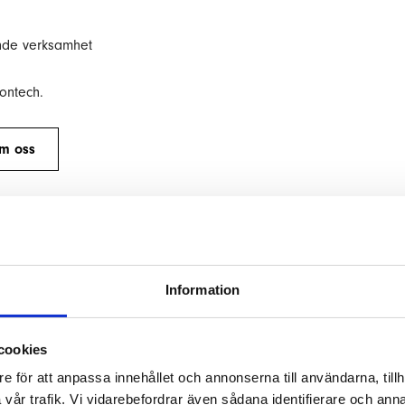
ande verksamhet
ontech.
m oss
Information
restaurang
cookies
ina visioner på vattnet, från marinor till
e för att anpassa innehållet och annonserna till användarna, tillh
Läs mer om oss
!
vår trafik. Vi vidarebefordrar även sådana identifierare och anna