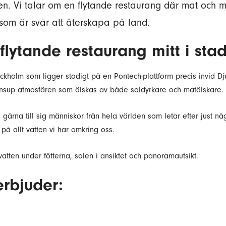
en. Vi talar om en flytande restaurang där mat och mi
 som är svår att återskapa på land.
ytande restaurang mitt i sta
ckholm som ligger stadigt på en Pontech-plattform precis invid D
 Insup atmosfären som älskas av både soldyrkare och matälskare.
gärna till sig människor från hela världen som letar efter just nå
 på allt vatten vi har omkring oss.
ten under fötterna, solen i ansiktet och panoramautsikt.
rbjuder: