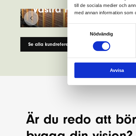
till de sociala medier och a
Västra Hamnen, Hudiks
med annan information som du 
Samtyckesval
Nödvändig
Se alla kundreferenser
Avvisa
Är du redo att bör
bygga din vision?