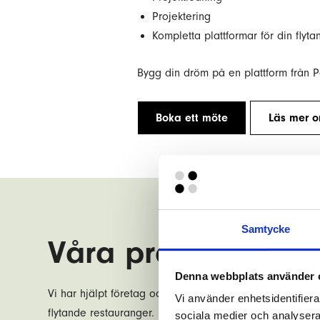
Projektering
Kompletta plattformar för din flyt
Bygg din dröm på en plattform från P
Boka ett möte
Läs mer o
Samtycke
Våra projekt inom 
Denna webbplats använder 
Vi har hjälpt företag och organisationer att förverkliga s
Vi använder enhetsidentifierar
Läs mer om oss
flytande restauranger. Låt dig inspireras av våra projekt
sociala medier och analysera 