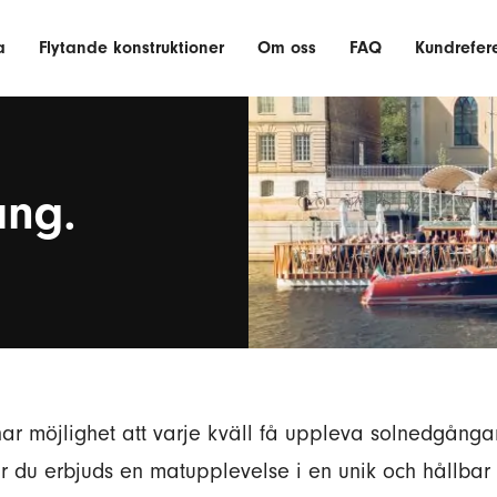
a
Flytande konstruktioner
Om oss
FAQ
Kundrefer
ang.
 har möjlighet att varje kväll få uppleva solnedgån
Där du erbjuds en matupplevelse i en unik och hållba