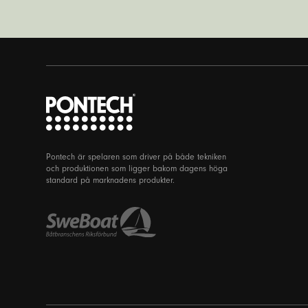
Pontech är spelaren som driver på både tekniken
och produktionen som ligger bakom dagens höga
standard på marknadens produkter.