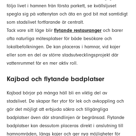
följa livet i hamnen från första parkett, se kvällsljuset
spegla sig på vattenytan och äta en god bit mat samtidigt
som stadslivet fortfarande är centralt.
Tack vare sitt läge blir
flytande restauranger
och barer
ofta naturliga mötesplatser för både besökare och
lokalbefolkningen. De kan placeras i hamnar, vid kajer
eller som en del av större stadsutvecklingsprojekt där
vattenrummet får en mer aktiv roll.
Kajbad och flytande badplatser
Kajbad börjar på många håll bli en viktig del av
stadslivet. De skapar fler ytor för lek och avkoppling och
gör det möjligt att erbjuda säkra och tillgängliga
badplatser även där strandlinjen är begränsad.
Flytande
badplatser kan dessutom placeras direkt i anslutning till
hamnområden, längs kajer och ger nya möjligheter för