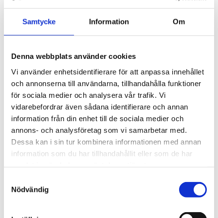
destination i sig. Föreställ dig massage med avkopplande
Samtycke
Information
Om
(riktigt) vågskvalp i bakgrunden, yogasession med stilla
speglingar i vattnet och meditativa bastustunder med
svalkande bad mellan varven.
Denna webbplats använder cookies
Vi använder enhetsidentifierare för att anpassa innehållet
Flytande hotell och boenden
och annonserna till användarna, tillhandahålla funktioner
för sociala medier och analysera vår trafik. Vi
Boenden på vatten erbjuder en unik upplevelse som
vidarebefordrar även sådana identifierare och annan
markfasta hotell och hus inte kan mäta sig med. Här blir
information från din enhet till de sociala medier och
rum med havsutsikt eller antal meter från havet oviktigt
annons- och analysföretag som vi samarbetar med.
eftersom hotellrummet bokstavligen flyter på vattnet i
Dessa kan i sin tur kombinera informationen med annan
fråga. Tänk att vakna upp till ljudet av kluckande vågor,
information som du har tillhandahållit eller som de har
doppa tårna i vattnet till morgonkaffet och avsluta kvällen
samlat in när du har använt deras tjänster.
från soffan med utsikt över solnedgången som sakta
Samtyckesval
sjunker ner över vattenytan.
Nödvändig
Intresset för
flytande bostäder
växer både i Sverige och
utomlands. Och när vattennivåer förändras runt om i