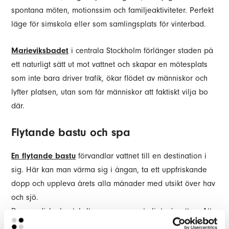
spontana möten, motionssim och familjeaktiviteter. Perfekt
läge för simskola eller som samlingsplats för vinterbad.
Marieviksbadet
i centrala Stockholm förlänger staden på
ett naturligt sätt ut mot vattnet och skapar en mötesplats
som inte bara driver trafik, ökar flödet av människor och
lyfter platsen, utan som får människor att faktiskt vilja bo
där.
Flytande bastu och spa
En flytande bastu
förvandlar vattnet till en destination i
sig. Här kan man värma sig i ångan, ta ett uppfriskande
dopp och uppleva årets alla månader med utsikt över hav
och sjö.
Den nordiska bastukulturen passar naturligt på vatten. Att
erbjuda spaupplevelser nära naturen är också en