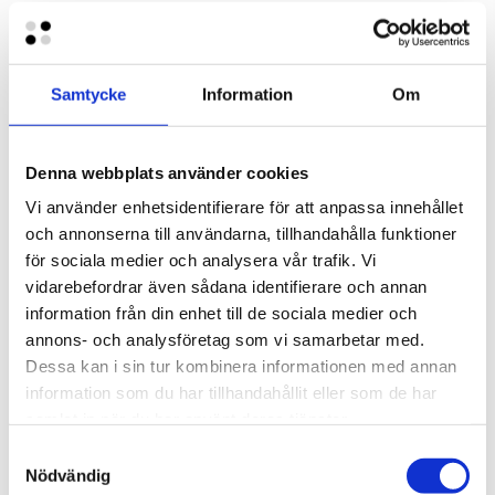
Engeltofta
80 meter vågbrytare levererad till Engeltofta, Gävle. Vågbrytaren
är tillverkad i vinkel 40+40, för att...
Samtycke
Information
Om
Läs mer
Denna webbplats använder cookies
Vi använder enhetsidentifierare för att anpassa innehållet
och annonserna till användarna, tillhandahålla funktioner
Ellery Beach House
för sociala medier och analysera vår trafik. Vi
vidarebefordrar även sådana identifierare och annan
Bad och gästbrygga. Kund önskade en gästbrygga samt en
information från din enhet till de sociala medier och
badbrygga för den närliggande bastun. Vi...
annons- och analysföretag som vi samarbetar med.
Dessa kan i sin tur kombinera informationen med annan
Läs mer
information som du har tillhandahållit eller som de har
samlat in när du har använt deras tjänster.
Samtyckesval
Nödvändig