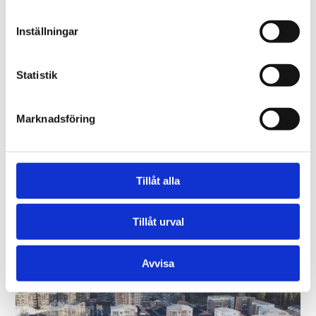
Lerviks Samfällighetsförening
En skyddad hamn. Byte av gammal vågbrytare som var såpass
Inställningar
skadad att den ej uppfyllde...
Statistik
Läs mer
Marknadsföring
Navigationssällskapet
Tillåt alla
En lugnare hamn. Med ett utsatt läge i centrala Stockholm ville
kunden har en vågbrytare...
Tillåt urval
Läs mer
Avvisa