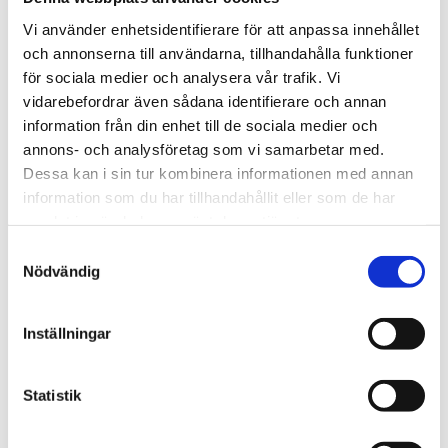
Vi använder enhetsidentifierare för att anpassa innehållet
och annonserna till användarna, tillhandahålla funktioner
för sociala medier och analysera vår trafik. Vi
vidarebefordrar även sådana identifierare och annan
information från din enhet till de sociala medier och
annons- och analysföretag som vi samarbetar med.
Dessa kan i sin tur kombinera informationen med annan
Tyska Bron AB
information som du har tillhandahållit eller som de har
samlat in när du har använt deras tjänster.
En flytande mötesplats i Göteborg Kunden önskade en restaurang
med ett unikt läge. Så tog...
Samtyckesval
Nödvändig
Läs mer
Inställningar
Statistik
Referenser inom