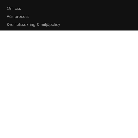
Om oss
Vår process
Kvalitetssäkring & miljöpolicy
FAQ
Kundreferenser
Tips och guider
Kontakt
OSPAR-direktivet
PRODUKTER
Betongbrygga
Trä- & betongbrygga
Vågbrytare
Flytande hus & gångbrygga
Flytande padelbanor
Flytande restauranger & hotell