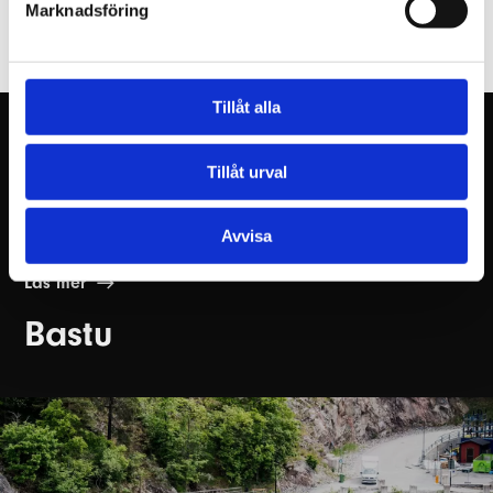
Marknadsföring
andra kategorier.
Tillåt alla
Tillåt urval
Avvisa
Läs mer
Bastu