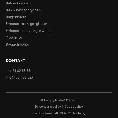
Betongbryggen
Tre- & betongbryggen
Bølgebrytere
Flytende hus & gangbroer
Flytende restauranger & hotell
Y-bommer
Bryggetilbehør
KONTAKT
+47 21 62 88 55
info@pontech.no
© Copyright 2026 Pontech
Personvernspolicy
Cookiepolicy
Smidsrødveien 2B, NO-3120 Nøtterøy