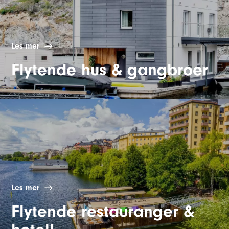
Les mer
Flytende hus & gangbroer
Les mer
Flytende restauranger &