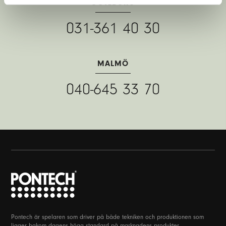
GÖTEBORG
031-361 40 30
MALMÖ
040-645 33 70
Pontech är spelaren som driver på både tekniken och produktionen som
ligger bakom dagens höga standard på marknadens produkter.