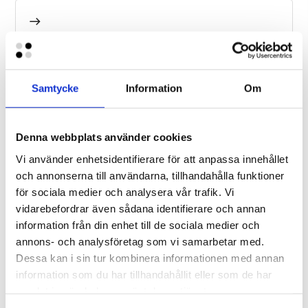
Måste man ta upp flytbryggor och Y-
bommar på vintern?
Samtycke
Information
Om
Krävs det bygglov för en flytbrygga?
Denna webbplats använder cookies
Vi använder enhetsidentifierare för att anpassa innehållet
och annonserna till användarna, tillhandahålla funktioner
för sociala medier och analysera vår trafik. Vi
Var tillverkar ni era flytbryggor?
vidarebefordrar även sådana identifierare och annan
information från din enhet till de sociala medier och
annons- och analysföretag som vi samarbetar med.
Dessa kan i sin tur kombinera informationen med annan
Vad har en flytbrygga för livslängd?
information som du har tillhandahållit eller som de har
samlat in när du har använt deras tjänster.