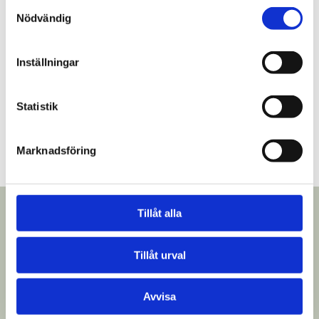
Samtyckesval
Nödvändig
Vilka mått på flytbryggor kan ni leverera?
Inställningar
Statistik
Vad kostar en flytbrygga?
Marknadsföring
Tillåt alla
STOCKHOLM
Tillåt urval
08-403 05 900
Avvisa