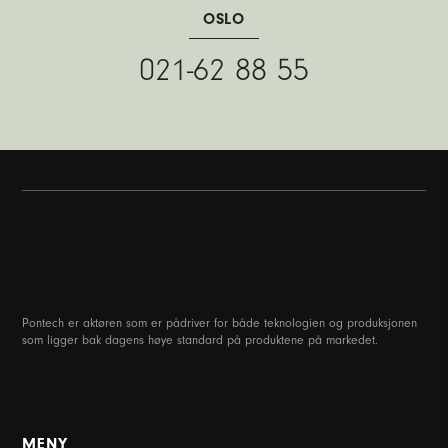
OSLO
021-62 88 55
Pontech er aktøren som er pådriver for både teknologien og produksjonen
som ligger bak dagens høye standard på produktene på markedet.
MENY